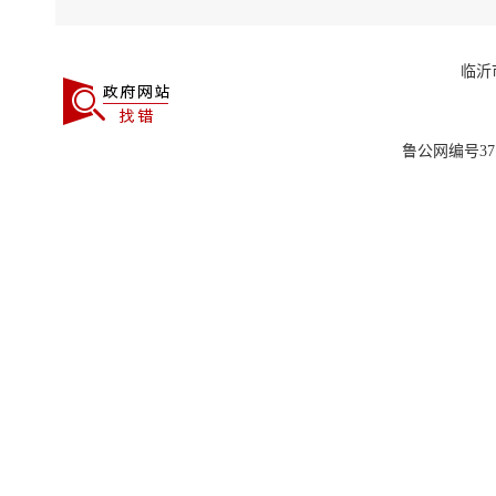
年内
信息公开
临沂
（四
深化
鲁公网编号3713
按照市政
息公开，
作。全面
（五
对照
民生实事
考核和整
询、监督
生因政务