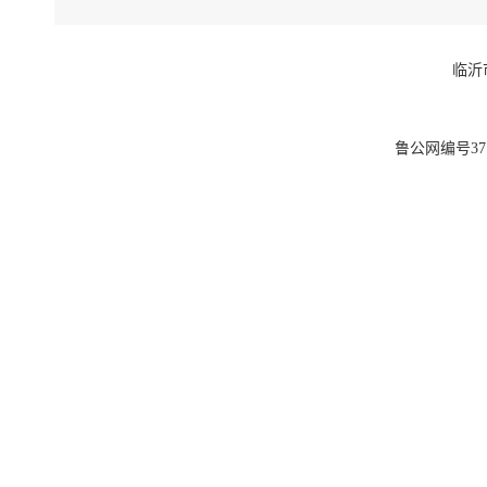
临沂
鲁公网编号3713