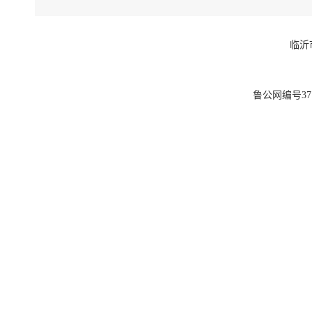
临沂
鲁公网编号3713